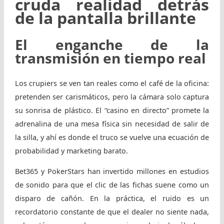
cruda realidad detrás
de la pantalla brillante
El enganche de la
transmisión en tiempo real
Los crupiers se ven tan reales como el café de la oficina:
pretenden ser carismáticos, pero la cámara solo captura
su sonrisa de plástico. El “casino en directo” promete la
adrenalina de una mesa física sin necesidad de salir de
la silla, y ahí es donde el truco se vuelve una ecuación de
probabilidad y marketing barato.
Bet365 y PokerStars han invertido millones en estudios
de sonido para que el clic de las fichas suene como un
disparo de cañón. En la práctica, el ruido es un
recordatorio constante de que el dealer no siente nada,