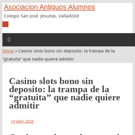
Asociacion Antiguos Alumnos
Colegio San José. Jesuitas. Valladolid
Inicio
»
Casino slots bono sin deposito: la trampa de la
“gratuita” que nadie quiere admitir
Casino slots bono sin
deposito: la trampa de la
“gratuita” que nadie quiere
admitir
14 abril, 2026