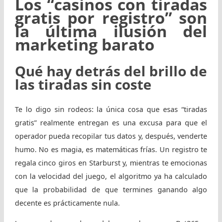
Los “casinos con tiradas
gratis por registro” son
la última ilusión del
marketing barato
Qué hay detrás del brillo de
las tiradas sin coste
Te lo digo sin rodeos: la única cosa que esas “tiradas
gratis” realmente entregan es una excusa para que el
operador pueda recopilar tus datos y, después, venderte
humo. No es magia, es matemáticas frías. Un registro te
regala cinco giros en Starburst y, mientras te emocionas
con la velocidad del juego, el algoritmo ya ha calculado
que la probabilidad de que termines ganando algo
decente es prácticamente nula.