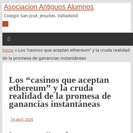
Asociacion Antiguos Alumnos
Colegio San José. Jesuitas. Valladolid
Inicio
»
Los “casinos que aceptan ethereum” y la cruda realidad
de la promesa de ganancias instantáneas
Los “casinos que aceptan
ethereum” y la cruda
realidad de la promesa de
ganancias instantáneas
14 abril, 2026