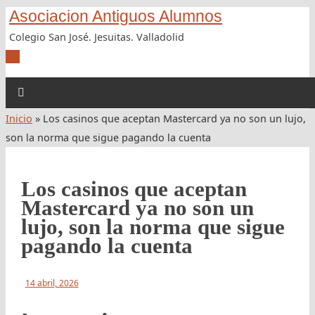
Asociacion Antiguos Alumnos
Colegio San José. Jesuitas. Valladolid
Inicio
»
Los casinos que aceptan Mastercard ya no son un lujo,
son la norma que sigue pagando la cuenta
Los casinos que aceptan
Mastercard ya no son un
lujo, son la norma que sigue
pagando la cuenta
14 abril, 2026