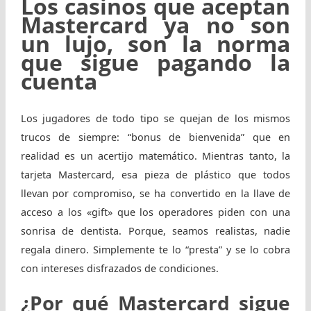
Los casinos que aceptan
Mastercard ya no son
un lujo, son la norma
que sigue pagando la
cuenta
Los jugadores de todo tipo se quejan de los mismos
trucos de siempre: “bonus de bienvenida” que en
realidad es un acertijo matemático. Mientras tanto, la
tarjeta Mastercard, esa pieza de plástico que todos
llevan por compromiso, se ha convertido en la llave de
acceso a los «gift» que los operadores piden con una
sonrisa de dentista. Porque, seamos realistas, nadie
regala dinero. Simplemente te lo “presta” y se lo cobra
con intereses disfrazados de condiciones.
¿Por qué Mastercard sigue