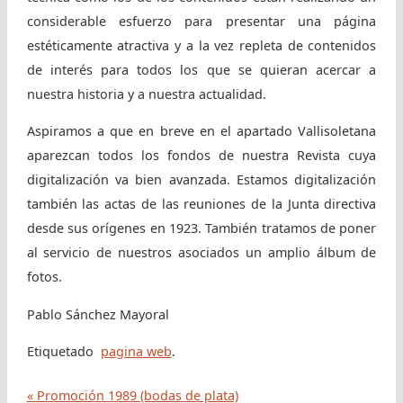
Además, debido a que este juego tiene una alta tasa de
considerable esfuerzo para presentar una página
volatilidad, es probable que los pagos ocurran con menos
estéticamente atractiva y a la vez repleta de contenidos
frecuencia.
de interés para todos los que se quieran acercar a
Megaways tragamonedas dinero real: la cruda realidad de los
nuestra historia y a nuestra actualidad.
giros infinitos
Aspiramos a que en breve en el apartado Vallisoletana
Algunos jugadores de lotería los eligen específicamente
aparezcan todos los fondos de nuestra Revista cuya
debido a la frecuencia, creyendo que su reaparición en los
digitalización va bien avanzada. Estamos digitalización
resultados de Quina es solo cuestión de tiempo, mientras
también las actas de las reuniones de la Junta directiva
que otros se mantienen alejados.
desde sus orígenes en 1923. También tratamos de poner
Eso es lo bueno, puedes seguir eligiendo ofertas gratuitas
al servicio de nuestros asociados un amplio álbum de
y jugar muchos juegos diferentes.
fotos.
Como ganar siempre al poker texas holdem.
Pablo Sánchez Mayoral
Giros Gratis Sin Depósito en Casinos Cripto: La Trampa que
Etiquetado
pagina web
.
Todos Ignoran
Cualquier problema que tenga en el sitio, pago retrasado,
«
Promoción 1989 (bodas de plata)