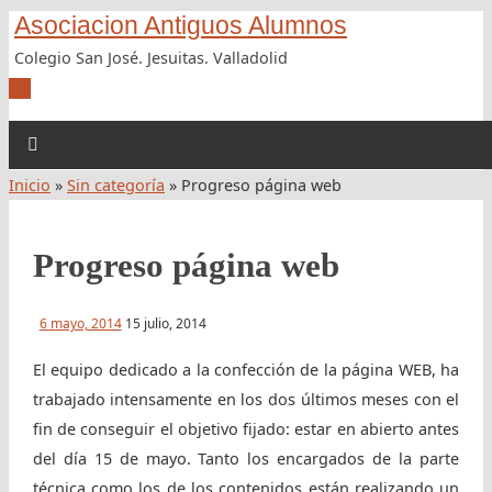
Asociacion Antiguos Alumnos
Mejor aplicacion poker android.
Colegio San José. Jesuitas. Valladolid
Punto Banco España: El juego que no es un milagro, solo
otro cálculo aburrido
: Sin embargo, algunas personas
pueden considerarlo un poco exagerado.
El mito del casino online más seguro: desmitificando la
Inicio
»
Sin categoría
»
Progreso página web
ilusión del refugio infalible
- El juego de tragamonedas
Mega Moolah Jackpot de Microgaming es un simple juego
Progreso página web
de tragamonedas con temática de selva africana salvaje.
El bono crazy time que nadie quiere admitir que es un
6 mayo, 2014
15 julio, 2014
truco barato
: Aquí están algunos de los tipos más
comunes de casino bonos.
El equipo dedicado a la confección de la página WEB, ha
trabajado intensamente en los dos últimos meses con el
Ruletas gratis para jugar.
fin de conseguir el objetivo fijado: estar en abierto antes
Los casinos online que aceptan Trustly: la cruda realidad de los
del día 15 de mayo. Tanto los encargados de la parte
pagos instantáneos
técnica como los de los contenidos están realizando un