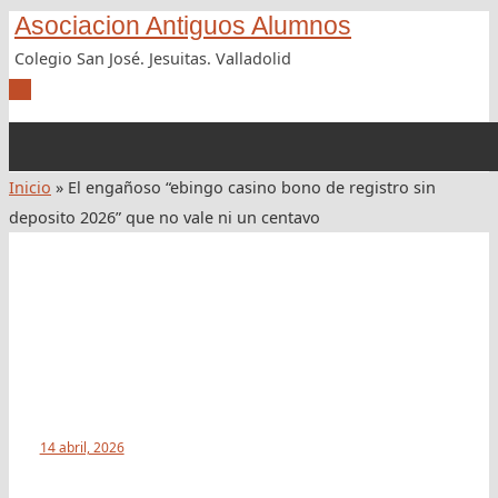
Asociacion Antiguos Alumnos
Colegio San José. Jesuitas. Valladolid
Inicio
»
El engañoso “ebingo casino bono de registro sin
deposito 2026” que no vale ni un centavo
El engañoso “ebingo casino
bono de registro sin deposito
2026” que no vale ni un
centavo
14 abril, 2026