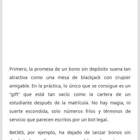
El engañoso “ebingo casino
bono de registro sin
deposito 2026” que no vale
ni un centavo
Desmenuzando la oferta como si
fuera una partida de ruleta rusa
Primero, la promesa de un bono sin depósito suena tan
atractiva como una mesa de blackjack con crupier
amigable. En la práctica, lo único que se consigue es un
“gift” que está tan vacío como la cartera de un
estudiante después de la matrícula. No hay magia, ni
suerte escondida, solo números fríos y términos de
servicio que parecen escritos por un bot legal.
Bet365, por ejemplo, ha dejado de lanzar bonos sin