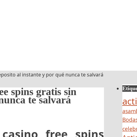
eposito al instante y por qué nunca te salvará
Etiqu
ee spins gratis sin
 nunca te salvará
act
asam
Bodas
celeb
casino free spins