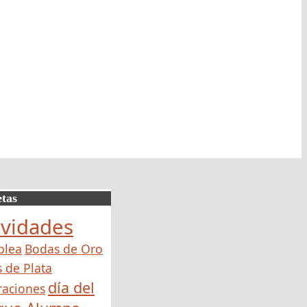
etas
ividades
blea
Bodas de Oro
 de Plata
día del
raciones