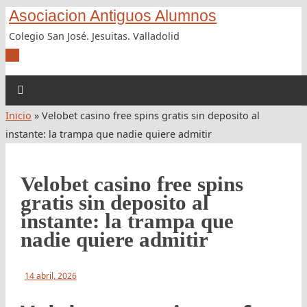
Asociacion Antiguos Alumnos
Colegio San José. Jesuitas. Valladolid
Inicio
»
Velobet casino free spins gratis sin deposito al
instante: la trampa que nadie quiere admitir
Velobet casino free spins
gratis sin deposito al
instante: la trampa que
nadie quiere admitir
14 abril, 2026