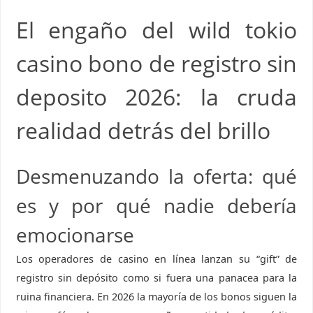
El engaño del wild tokio
casino bono de registro sin
deposito 2026: la cruda
realidad detrás del brillo
Desmenuzando la oferta: qué
es y por qué nadie debería
emocionarse
Los operadores de casino en línea lanzan su “gift” de
registro sin depósito como si fuera una panacea para la
ruina financiera. En 2026 la mayoría de los bonos siguen la